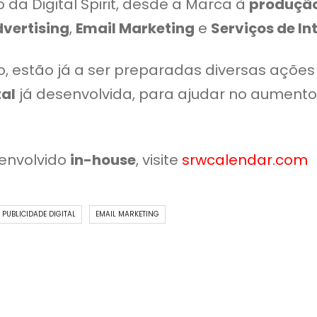
da Digital Spirit, desde a Marca à
produção
dvertising
,
Email Marketing
e
Serviços de In
 estão já a ser preparadas diversas açõe
tal
já desenvolvida, para ajudar no aumento 
envolvido
in-house
, visite
srwcalendar.com
PUBLICIDADE DIGITAL
EMAIL MARKETING